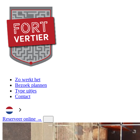
Zo werkt het
Bezoek plannen
Type uitjes
Contact
Reserveer online →